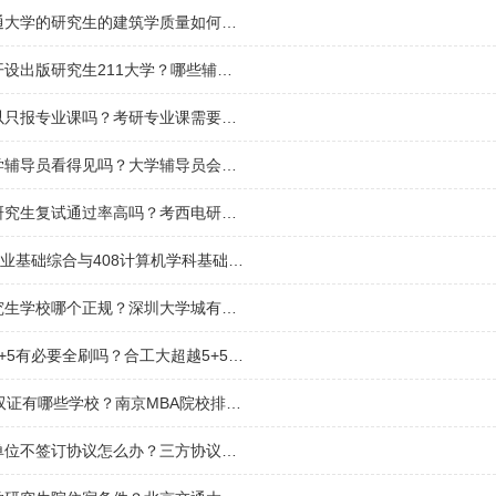
请问西南交通大学的研究生的建筑学质量如何？西南交通大学建筑学就业情况？
上海有什么开设出版研究生211大学？哪些辅导书与考研政治真题难度最接近？
考研报班可以只报专业课吗？考研专业课需要报班吗？
考研成绩大学辅导员看得见吗？大学辅导员会知道孩子的成绩吗？
西电本校生研究生复试通过率高吗？考西电研究生有哪些学校？
930计算机专业基础综合与408计算机学科基础综有什么区别？中综是全国统一命题科目吗？
深圳在职研究生学校哪个正规？深圳大学城有哪些研究生院校？
合工大超越5+5有必要全刷吗？合工大超越5+5难度如何？
MBA是在职双证有哪些学校？南京MBA院校排名？
在职研究生单位不签订协议怎么办？三方协议考上研都要交给学校？