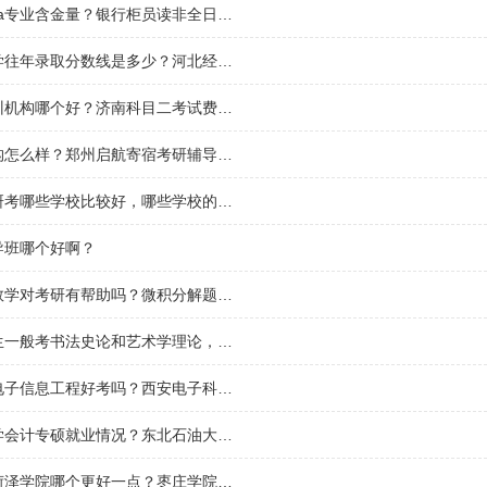
南京大学mba专业含金量？银行柜员读非全日制硕士有用吗？
河北经贸大学往年录取分数线是多少？河北经贸大学审计专硕好考吗
济南考研培训机构哪个好？济南科目二考试费用？
树人培训机构怎么样？郑州启航寄宿考研辅导班多少费用？
土木工程考研考哪些学校比较好，哪些学校的土木工程教育质量高？辽宁省土木工程考研学校排名？
导班哪个好啊？
宋浩的高等数学对考研有帮助吗？微积分解题的标准步骤？
考书法研究生一般考书法史论和艺术学理论，我想问一下，书法史论和艺术学理论包括哪些书？
交大研究生电子信息工程好考吗？西安电子科技大学一年招多少研究生？
东北石油大学会计专硕就业情况？东北石油大学研究生认可度？
枣庄学院和菏泽学院哪个更好一点？枣庄学院能在本校考研吗？