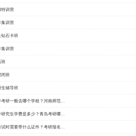
假特训营
年集训营
上钻石卡班
年集训营
石班
封闭班
研生辅导班
河南师范大学考研一般去哪个学校？河南师范大学有几个校区及校区地址，哪个校区最好？
青岛海洋大学研究生学费是多少？青岛考研哪个学校容易考上？
往届生考研考试时需要带什么证件？考研报名证件照要求？