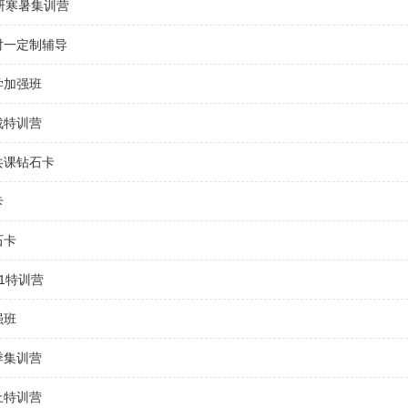
研寒暑集训营
对一定制辅导
学加强班
战特训营
共课钻石卡
卡
石卡
1特训营
强班
季集训营
上特训营