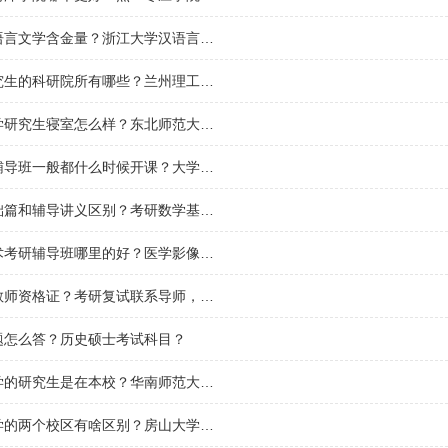
浙江大学汉语言文学含金量？浙江大学汉语言文学专业怎么样？
兰州接收研究生的科研院所有哪些？兰州理工大学研究生院怎么样？
东北师范大学研究生寝室怎么样？东北师范大学有内部考研吗？
暑期的考研辅导班一般都什么时候开课？大学校院内都有考研辅导班吗？
高等数学基础篇和辅导讲义区别？考研数学基础篇跟辅导讲义区别？
医学检验技术考研辅导班哪里的好？医学影像学研究生院校排名？
研究生报考教师资格证？考研复试联系导师，导师说叫我好好准备复试，他们不提供辅导，复试自己想办法。我应该怎么办？
题怎么答？历史硕士考试科目？
华南师范大学的研究生是在本校？华南师范大学教育学考研333教育综合考试参考书目有哪些？
北京理工大学的两个校区有啥区别？房山大学城有什么大学？