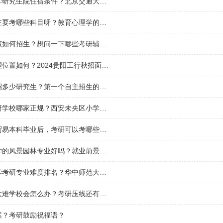
北京交通大学研究生院住宿条件？北京交通大学考研压分吗？
心理学考研主要考哪些科目呀？教育心理学的定义是什么？
考研培训应该如何招生？想问一下哪些考研辅导学校的专业课辅导比较好呢？
贵阳学院地理位置如何？2024贵阳工行秋招面试通知出了吗？
一般一个院招多少研究生？第一个自主招生的大学？
西安寄宿考研学校哪家正规？西安未央区小学课外辅导，哪家教育机构好一些呢？
国际经济与贸易本科毕业后，考研可以考哪些专业？商务经济学考研方向？
北京林业大学的风景园林专业好吗？就业前景如何？北京林科院考研，风景园林专硕？
华中师范大学考研专业难度排名？华中师范大学研究生考试科目？
考研专业课太难学校会怎么办？考研压线还有联系导师的必要吗？
案？考研鼓励祝福语？