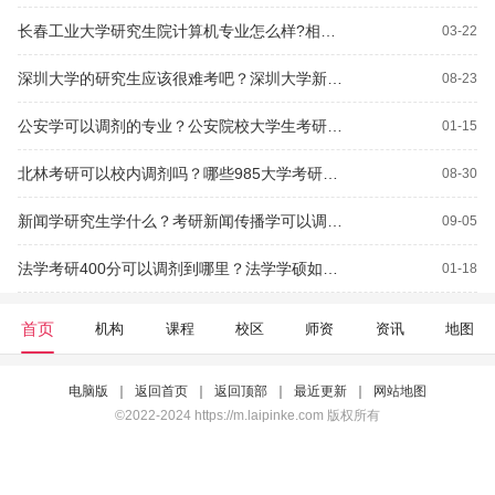
长春工业大学研究生院计算机专业怎么样?相对于其他院校难考么？考研长春师范大学的数学系和吉林师范的历史系那千容易考？
03-22
深圳大学的研究生应该很难考吧？深圳大学新生的住宿环境怎么样?多少人一间宿舍？
08-23
公安学可以调剂的专业？公安院校大学生考研考什么？
01-15
北林考研可以校内调剂吗？哪些985大学考研好考？
08-30
新闻学研究生学什么？考研新闻传播学可以调剂到哪些相近专业？
09-05
法学考研400分可以调剂到哪里？法学学硕如果复试被刷可以调剂到专硕吗？
01-18
首页
机构
课程
校区
师资
资讯
地图
电脑版
｜
返回首页
｜
返回顶部
｜
最近更新
｜
网站地图
©2022-2024 https://m.laipinke.com 版权所有