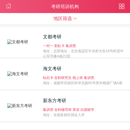
考研培训机构
地区筛选
文都考研
一对一
彩虹卡
集训营
地址：总部地址：北京海淀区中关村大街18号科贸中
心写字楼A座22层
海文考研
钻石卡
在职研究生
线上班
集训营
地址：成都市武侯区科华北路65号世外桃源广场A座
新东方考研
集训营
全科辅导班
英语
出国留学
地址：全国多校区就近入学