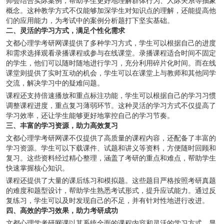
师会结合实际案例，帮助学生更好地理解群体行为、人际关系等抽象
概念。这种教学方式不仅能够加深学生对知识点的理解，还能提高他
们的应用能力，为考试中的案例分析题打下坚实基础。
二、灵活的学习方式，满足个性化需求
文都心理学考研网课提供了多种学习方式，学生可以根据自己的进度
和需求选择观看录播课程或参与在线课堂。录播课程适合时间不固定
的学生，他们可以随时随地进行学习，充分利用碎片化时间。而在线
课堂则提供了实时互动的机会，学生可以在课堂上与教师和其他同学
交流，解决学习中的疑难问题。
课程还支持倍速播放和重点标注功能，学生可以根据自己的学习习惯
调整课程进度，重点复习薄弱环节。这种灵活的学习方式不仅提高了
学习效率，还让学生能够更好地掌控自己的学习节奏。
三、丰富的学习资源，助力高效复习
文都心理学考研网课不仅提供了高质量的课程内容，还配备了丰富的
学习资源。学生可以下载课件、试题和讲义等资料，方便随时回顾和
复习。这些资料经过精心整理，涵盖了考研的重点和难点，帮助学生
快速掌握核心知识。
课程还提供了大量的课后练习和模拟题。这些题目严格按照考研真题
的难度和题型设计，帮助学生熟悉考试形式，提升应试能力。通过反
复练习，学生可以及时发现自己的不足，并有针对性地进行改进。
四、高效的学习效果，助力考研成功
文都心理学考研网课以其系统全面的课程内容和灵活的学习方式，显