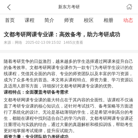
新东方考研
首页
课程
简介
师资
校区
相册
动态
文都考研网课专业课：高效备考，助力考研成功
来源：网络
2025-02-13 09:15:02
1465次查看
随着考研竞争的日益激烈，越来越多的学生选择通过网课来提升自己
的备考效率。
文都考研
网课专业课作为一款专门为考研学生设计的在
线课程，凭借其全面的内容、专业的师资团队以及丰富的学习资源，
成为了众多考生的首选。本文将从课程特点、师资力量、学习资源以
及适用人群等方面，详细探讨文都考研网课专业课的优势。
课程特点：全面覆盖考研备考需求
文都考研网课专业课的最大特点在于其内容的全面性。该课程不仅涵
盖了考研专业课的核心知识点，还针对考试技巧、备考策略等方面进
行了系统化的设计。无论是基础薄弱的学生，还是希望冲刺高分的考
生，都能在课程中找到适合自己的学习内容。文都考研网课专业课还
注重理论与实践的结合，通过大量的真题解析和模拟训练，帮助考生
更好地掌握考试规律，提升应试能力。
师资力量：专业团队助力考研成功