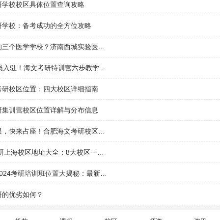
研学校校区具体位置查询攻略
研学校：备考成功的全方位攻略
考研最容易的三个医学学校？济南西城实验医学中心校区好不好？
25名考研学员入驻！海文考研特训营六步教学法揭秘
考研校区位置：四大校区详细指南
研集训营校区位置详解与分布信息
冲刺名额有限，快来占座！合肥海文考研校区地址全揭秘
2024海文考研上海校区地址大全：8大校区一览揭秘
武汉新东方2024考研培训班位置大揭秘：最新校区信息一网打尽
研的优劣如何？