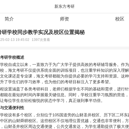
新东方考研
简介
师资
校区
考研学校同步教学实况及校区位置揭秘
25-02-13 19:45:02
1397次查看
考研
学校概述
学校自成立以来，一直致力于为广大学子提供高效的考研辅导服务。作为
校，海文考研不仅提供系统全面的训练项目，也注重学科知识的深入理解
文化课还是专业课，海文考研都能为你提供必要的学习支持和资源。这种
升了学生们的学习效率，也为他们的考研目标注入了更多希望。
程设置涵盖了各类考研科目，老师们根据学生不同的基础和需求，进行针
都能在最短的时间内掌握最关键信息。同时，学校注重学习氛围的营造，
让每位学生在轻松愉悦的状态中学习，真正做到事半功倍。
与交通便利性
学校设有多个校区，分别位于105国道旁的山财圣井校区、历下区二环东
中区的山财舜耕校区。这些校区不仅地理位置优越，交通也非常便利，方
，山财圣井校区周边交通便捷，公共交通发达，为学生通勤提供了极大便