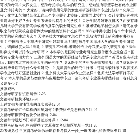
可以跨考吗？大四女生，想跨考犯罪心理学的研究生，想知道有哪些学校有此专业而
且允许跨考的？
大家好，请问学应用化学的女生考研选择那个专业比较好？化学工
程，化学工艺和精细化工这三个专业哪个比较好，就业面比较广？
会计专业研究生就
业前途好不好？会计专业考研最容易考上的学校？
音乐学院考研难度排名？西安有哪
几所大学开设有新闻学或者传播学的硕士研究生点？
准考证电子档怎么弄？请问在录
取之前考研院校会查看到大学的档案资料什么的吗？
985法律类专业排名？华中科技
大学的研究生难考么？
天津科技大学的法学怎么样？北航法学硕士研究生有哪些专
业？
中国海洋大学非法学研究生好就业吗？我想报考中国海洋大学的法学专业研究
生，请问难度大吗？谢谢？
研究生不难考-考研/跨专业考武汉大学的研究生难？医学
影像技术可以跨专业考研吗'？
本科学的是国贸专业考研究生报什麼专业最合适？国
贸跨专业考研方向？
上海外国语大学的国际经济与贸易专业怎么样？英语专业考研难
吗，我想考北京外国语大学的研究生？
临床医学的学生考研都考哪几门课？临床医学
本科毕业后可考什么专业研究生？
是教育学的研究生好考，还是法硕好考？教育技术
学专业考研好还是就业好？
北京科技大学法学专业怎么样？北师大法学考研好不好
考？
本人学的是师范类数学与应用数学专业，请问考研专业课考哪些科目，各科总分
又是多少？
推荐资讯
文都考研荣誉资质展示
12-28
文都考研机构环境
12-28
上过文都考研辅导班的真实感受
12-04
文都考研彩虹卡课程的质量如何？收费标准是怎样的？
12-04
文都考研报班评价及价格查询
12-04
文都带你规划25门考研基础必修课！
12-04
太原考研备考机构有哪些？太原海文考研校区地址一览
11-28
25考研党必冲 文都考研寒假班助你备考快人一步_一般考研机构收费标准
11-18