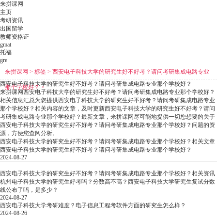
来拼课网
主页
考研资讯
出国留学
教师资格证
gmat
托福
gre
来拼课网
>
标签
>
西安电子科技大学的研究生好不好考？请问考研集成电路专业
西安电子科技大学的研究生好不好考？请问考研集成电路专业那个学校好？
那个学校好？
>
来拼课网西安电子科技大学的研究生好不好考？请问考研集成电路专业那个学校好？
相关信息汇总为您提供西安电子科技大学的研究生好不好考？请问考研集成电路专业
那个学校好？相关内容的文章，及时更新西安电子科技大学的研究生好不好考？请问
考研集成电路专业那个学校好？最新文章，来拼课网尽可能地提供一切您想要的关于
西安电子科技大学的研究生好不好考？请问考研集成电路专业那个学校好？问题的资
源，方便您查阅分析。
西安电子科技大学的研究生好不好考？请问考研集成电路专业那个学校好？相关文章
西安电子科技大学的研究生好不好考？请问考研集成电路专业那个学校好？
2024-08-27
西安电子科技大学的研究生好不好考？请问考研集成电路专业那个学校好？相关资讯
杭州电子科技大学的研究生好考吗？分数高不高？西安电子科技大学研究生复试分数
线公布了吗，是多少？
2024-08-27
西安电子科技大学考研难度？电子信息工程考软件方面的研究生怎么样？
2024-08-26