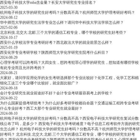
西安电子科技大学mba含金量？长安大学研究生专业排名？
2025-03-30
杭州电子科技大学的研究生好考吗？分数高不高？杭州师范大学护理考研好考吗？
2024-08-12
华中师范大学的研究生法学专业怎么样？请问华中科技大学法学班怎么样？
2025-02-06
北京科技.北交大.北邮.三个大学的通信工程专业，哪个学校的研究生好考些？
2024-10-17
西安什么学校法学专业考研好考？西北政法大学的就业前景怎么样？
2025-01-19
西安化学专业考研学校？陕西师范大学化学研究生院考什么科目？
2024-08-29
心理学考研可以跨考吗？大四女生，想跨考犯罪心理学的研究生，想知道有哪些学校
有此专业而且允许跨考的？
2024-08-21
大家好，请问学应用化学的女生考研选择那个专业比较好？化学工程，化学工艺和精
细化工这三个专业哪个比较好，就业面比较广？
2024-09-18
会计专业研究生就业前途好不好？会计专业考研最容易考上的学校？
2024-09-22
为什么国家提倡考研统考？为什么好多考研学校都自命题？交通运输工程跨专业考研
什么专业好考？西工大那个专业研究生就业最好？
2024-08-10
杭州电子科技大学的研究生好考吗？分数高不高？西安电子科技大学研究生复试分数
线公布了吗，是多少？
西安电子科技大学考研难度？电子信息工程考软件方面的研究
生怎么样？
杭州电子科技大学的研究生好考吗？分数高不高？杭州师范大学护理考研
好考吗？
北京科技.北交大.北邮.三个大学的通信工程专业，哪个学校的研究生好考
些？
西安化学专业考研学校？陕西师范大学化学研究生院考什么科目？
心理学考研