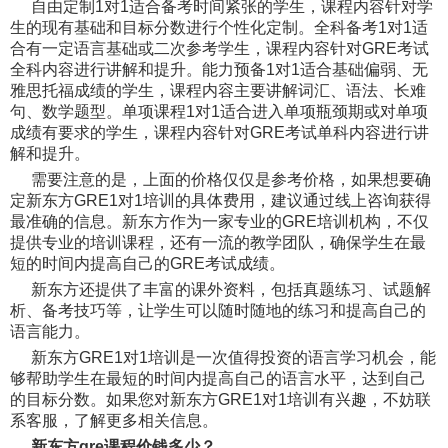
自由定制1对1适合备考时间紧张的学生，课程内容针对学
生的现有基础和目标分数进行个性化定制。全科备考1对1适
合有一定语言基础或二次参考学生，课程内容针对GRE考试
全科内容进行讲解和提升。能力预备1对1适合基础偏弱、无
雅思托福成绩的学生，课程内容主要讲解词汇、语法、长难
句、数学题型。单项课程1对1适合进入单项瓶颈期或对单项
成绩有要求的学生，课程内容针对GRE考试单科内容进行讲
解和提升。
需要注意的是，上面的价格仅仅是参考价格，如果想要确
定新东方GRE1对1培训的具体费用，建议通过线上咨询获得
最准确的信息。新东方作为一家专业的GRE培训机构，不仅
提供专业的培训课程，还有一流的教学团队，确保学生在最
短的时间内提高自己的GRE考试成绩。
新东方还提供了丰富的课外资料，包括真题练习、试题解
析、备考技巧等，让学生可以随时随地的练习和提高自己的
语言能力。
新东方GRE1对1培训是一次值得投资的语言学习机会，能
够帮助学生在最短的时间内提高自己的语言水平，达到自己
的目标分数。如果您对新东方GRE1对1培训有兴趣，不妨联
系客服，了解更多相关信息。
新东方gre课程价钱多少？