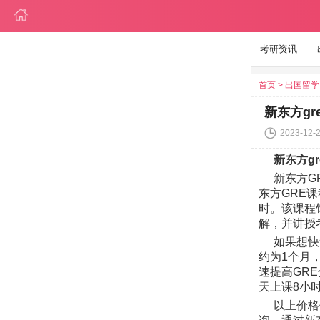
考研资讯
首页
>
出国留学
新东方g
2023-12-2
新东方g
新东方G
东方GRE课
时。该课程
解，并讲授
如果想快
约为1个月
速提高GR
天上课8小时
以上价格