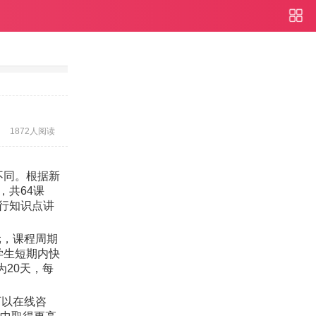
1872人阅读
不同。根据新
，共64课
行知识点讲
元，课程周期
学生短期内快
为20天，每
可以在线咨