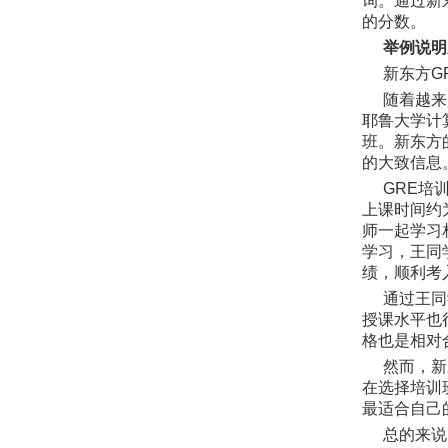
询。通过新
的分数。
举例说明
新东方G
随着越来
耶鲁大学计
班。新东方
的大致信息
GRE培
上课时间约为
师一起学习
学习，王同
绩，顺利考
通过王同
授课水平也
格也是相对合
然而，新
在选择培训
最适合自己
总的来说