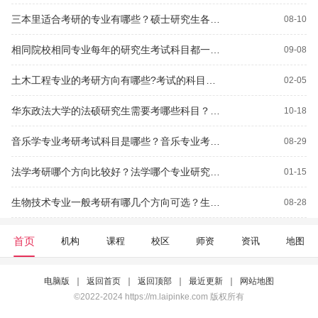
三本里适合考研的专业有哪些？硕士研究生各考试科目满分分别是多少？研究生硕士学位比研究生毕业证有什么不同的作用？考研证件照刘海要求？
08-10
相同院校相同专业每年的研究生考试科目都一样吗？哪些专业考研统考？
09-08
土木工程专业的考研方向有哪些?考试的科目分别是什么？钢结构复试数量要求？
02-05
华东政法大学的法硕研究生需要考哪些科目？华东政法的法学研究生哪个专业比较容易考？
10-18
音乐学专业考研考试科目是哪些？音乐专业考研，音乐理论方向？
08-29
法学考研哪个方向比较好？法学哪个专业研究生最好考？
01-15
生物技术专业一般考研有哪几个方向可选？生物？生物与医药研究生考试考哪些？
08-28
首页
机构
课程
校区
师资
资讯
地图
电脑版
｜
返回首页
｜
返回顶部
｜
最近更新
｜
网站地图
©2022-2024 https://m.laipinke.com 版权所有