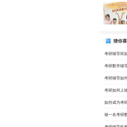
猜你喜
考研辅导如