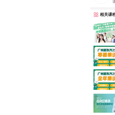
课
相关课