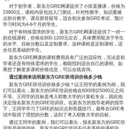
对于初学者，新东方GRE网课提供了小班直播课，价格为
23800元，课程内容包括入门测试，针对性教学、知识重难
点拆分教学、课后群答疑等，适合初次参加GRE考试、预计
学习时间为4-6个月的学生。
对于有特殊需求的学生，新东方GRE网课还提供了一对一
的在线课程，价格在800-1200元左右，具体费用取决于学生
的水平、目标分数以及定制要求。这种课程是定制课程，适
合任意基础的学生。
新东方GRE网课的课程费用具有广泛的适应性，无论是初
学者还是有特殊需求的学生，都能找到适合自己的课程。如
果想了解更多课程价格信息，可以在线咨询。
通过案例来说明新东方GRE班培训价格多少钱
新东方GRE班培训价格多少钱？以王同学的案例为例，我
们可以看出，新东方的GRE培训价格在6000到25000元之间
不等。王同学的目标是考入耶鲁大学的计算机专业，因此他
决定报名新东方的GRE培训班。在新东方的指导老师的指导
下，王同学学习了GRE的知识点和答题技巧，最终在GRE考
试中取得了理想的分数，达到了考入耶鲁大学的目标。
通过王同学的案例，我们可以看出，报名新东方的GRE培
训班是很值得的。新东方的GRE培训不仅有系统的课程设